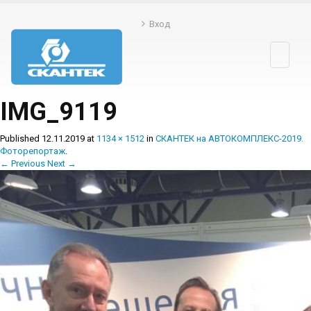
Вход
Toggle
navigati
IMG_9119
Published
12.11.2019
at
1134 × 1512
in
СКАНТЕК на АВТОКОМПЛЕКС-2019.
Фоторепортаж
.
← Previous
Next →