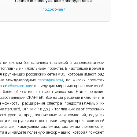
Сервисное обслуживание оборудования.
подробнее
тки систем безналичных платежей с использованием
топливные и «лояльные» проекты. В настоящее время в
 крупнейших российских сетей АЗС, которые имеют ряд
имые международные
сертификаты
, во многих проектах
нное
оборудование
от ведущих мировых производителей.
с большой честью и ответственностью. Наши решения
разработанными СКАНТЕК. Все наши решения включены в
зможность расширения спектра предоставляемых их
asterCard, UPI, МИР и др.) и топливных карт сторонних
его уровня, предназначенные для компаний, ведущих
сти и загрузки их в кошельки ведущих производителей
матам, кампусным системам, системам лояльности,
айта вы найдете полезную информацию, которая поможет