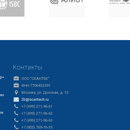
Контакты
р»
ООО “СКАНТЕК”
ИНН 7706433591
Москва, ул. Донская, д. 15
ны
2b@scantech.ru
+7 (499) 271-96-61
ne
+7 (499) 271-96-62
+7 (499) 271-96-63
+7 (903) 769-16-35