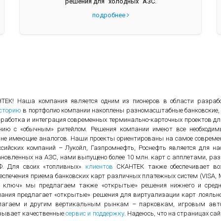
решения для "холодных" АЗС.
подробнее
ТЕК! Наша компания является одним из пионеров в области разрабо
сторию
в портфолио компании накоплены разномасштабные банковские, 
работка и интеграция современных терминально-карточных проектов для
внению с «обычным» ритейлом. Решения компании имеют все необход
, не имеющие аналогов. Наши проекты ориентированы на самое совреме
ийских компаний – Лукойл, Газпромнефть, Роснефть является для на
тановленных на АЗС, нами выпущено более 10 млн. карт с апплетами, 
Ф. Для своих «топливных»
клиентов
СКАНТЕК также обеспечивает во
беспечения приема банковских карт различных платежных систем (VISA, M
од ключ» мы предлагаем также «открытые» решения нижнего и средн
пания предлагает «открытые» решения для виртуализации карт лояльно
длагаем и другим вертикальным рынкам – парковкам, игровым авто
азывает качественные
сервис и поддержку
. Надеюсь, что на страницах с