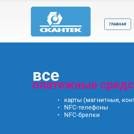
ГЛАВНАЯ
все
платежные средс
• карты (магнитные, кон
• NFC-телефоны
• NFC-брелки