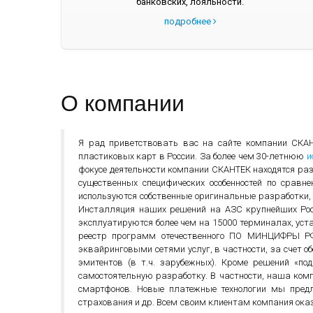
банковских, лояльности.
подробнее
О компании
Я рад приветствовать вас на сайте компании СКАН
пластиковых карт в России. За более чем 30-летнюю
и
фокусе деятельности компании СКАНТЕК находятся раз
существенных специфических особенностей по сра
используются собственные оригинальные разработки
Инсталляция наших решений на АЗС крупнейших Росс
эксплуатируются более чем на 15000 терминалах, ус
реестр программ отечественного ПО МИНЦИФРЫ Р
эквайринговыми сетями услуг, в частности, за счет о
эмитентов (в т.ч. зарубежных). Кроме решений «п
самостоятельную разработку. В частности, наша ком
смартфонов. Новые платежные технологии мы пре
страхования и др. Всем своим клиентам компания ок